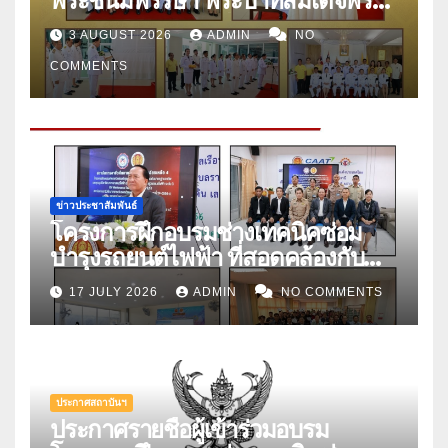
พระชนมพรรษา พระบาทสมเด็จพระ
ปรเมนทรรามาธิบดีศรีสินทรมหาวชิร
3 AUGUST 2026
ADMIN
NO
าลงกรณ์ พระวชิรเกล้าเจ้าอยู่หัว เพื่อ
COMMENTS
แสดงถึงความจงรักภักดี ถวายพระพร
ชัยมงคลเทิดพระเกียรติคุณ และถวาย
สัตย์ปฏิญาณ เพื่อเป็นข้าราชการที่ดี
ในวันศุกร์ที่ ๒๔ กรกฎาคม ประจำปี
๒๕๖๙
ข่าวประชาสัมพันธ์
โครงการฝึกอบรมช่างเทคนิคซ่อม
บำรุงรถยนต์ไฟฟ้า ที่สอดคล้องกับ
มาตรฐานอาชีพและคุณวุฒิวิชาชีพ
17 JULY 2026
ADMIN
NO COMMENTS
สาขายานยนต์ไฟฟ้า อาชีพช่าง
เทคนิคซ่อมบำรุงรถยนต์ไฟฟ้า ระดับ
๓ (EV Maintenance
Technician Level ๓) รุ่นที่ ๑
ประกาศสถาบันฯ
ประกาศรายชื่อผู้เข้าร่วมอบรม