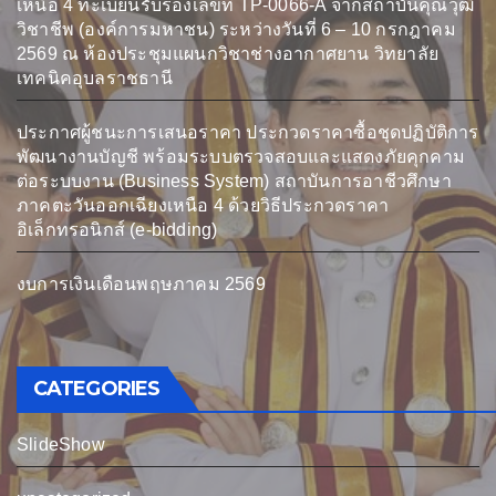
เหนือ 4 ทะเบียนรับรองเลขที่ TP-0066-A จากสถาบันคุณวุฒิ
วิชาชีพ (องค์การมหาชน) ระหว่างวันที่ 6 – 10 กรกฎาคม
2569 ณ ห้องประชุมแผนกวิชาช่างอากาศยาน วิทยาลัย
เทคนิคอุบลราชธานี
ประกาศผู้ชนะการเสนอราคา ประกวดราคาซื้อชุดปฏิบัติการ
พัฒนางานบัญชี พร้อมระบบตรวจสอบและแสดงภัยคุกคาม
ต่อระบบงาน (Business System) สถาบันการอาชีวศึกษา
ภาคตะวันออกเฉียงเหนือ 4 ด้วยวิธีประกวดราคา
อิเล็กทรอนิกส์ (e-bidding)
งบการเงินเดือนพฤษภาคม 2569
CATEGORIES
SlideShow