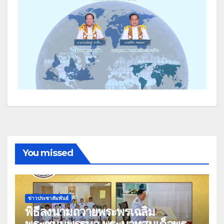
You missed
ข่าวประชาสัมพันธ์
พิธีลงนามถวายพระพรเฉลิม