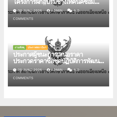
โครงการฝึกอบรมช่างเทคนิคซ่อม
บำรุงรถยนต์ไฟฟ้า ที่สอดคล้องกับ
30 JUNE 2026
ADMIN
NO
มาตรฐานอาชีพและคุณวุฒิวิชาชีพ
COMMENTS
สาขายานยนต์ไฟฟ้า อาชีพช่าง
เทคนิคซ่อมบำรุงรถยนต์ไฟฟ้า ระดับ
3 (EV Maintenance
Technician Level 3) รุ่นที่ 1
สถาบันการอาชีวศึกษาภาคตะวันออก
งานพัสดุ
ประกาศสถาบันฯ
เฉียงเหนือ 4 ทะเบียนรับรองเลขที่
ประกาศผู้ชนะการเสนอราคา
TP-0066-A จากสถาบันคุณวุฒิ
ประกวดราคาซื้อชุดปฏิบัติการพัฒนา
วิชาชีพ (องค์การมหาชน) ระหว่างวัน
งานบัญชี พร้อมระบบตรวจสอบและ
25 JUNE 2026
ADMIN
NO
ที่ 6 – 10 กรกฎาคม 2569 ณ ห้อง
แสดงภัยคุกคามต่อระบบงาน
ประชุมแผนกวิชาช่างอากาศยาน
COMMENTS
(Business System) สถาบันการ
วิทยาลัยเทคนิคอุบลราชธานี
อาชีวศึกษาภาคตะวันออกเฉียงเหนือ
4 ด้วยวิธีประกวดราคาอิเล็กทรอนิกส์
(e-bidding)