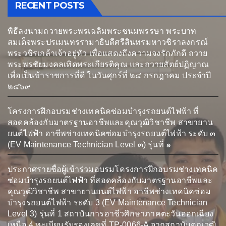
RECENT POSTS
พิธีลงนามถวายพระพรเฉลิมพระชนมพรรษา พระบาท
สมเด็จพระปรเมนทรรามาธิบดีศรีสินทรมหาวชิราลงกรณ์
พระวชิรเกล้าเจ้าอยู่หัว เพื่อแสดงถึงความจงรักภักดี ถวาย
พระพรชัยมงคลเทิดพระเกียรติคุณ และถวายสัตย์ปฏิญาณ
เพื่อเป็นข้าราชการที่ดี ในวันศุกร์ที่ ๒๔ กรกฎาคม ประจำปี
๒๕๖๙
โครงการฝึกอบรมช่างเทคนิคซ่อมบำรุงรถยนต์ไฟฟ้า ที่
สอดคล้องกับมาตรฐานอาชีพและคุณวุฒิวิชาชีพ สาขายาน
ยนต์ไฟฟ้า อาชีพช่างเทคนิคซ่อมบำรุงรถยนต์ไฟฟ้า ระดับ ๓
(EV Maintenance Technician Level ๓) รุ่นที่ ๑
ประกาศรายชื่อผู้เข้าร่วมอบรมโครงการฝึกอบรมช่างเทคนิค
ซ่อมบำรุงรถยนต์ไฟฟ้า ที่สอดคล้องกับมาตรฐานอาชีพและ
คุณวุฒิวิชาชีพ สาขายานยนต์ไฟฟ้า อาชีพช่างเทคนิคซ่อม
บำรุงรถยนต์ไฟฟ้า ระดับ 3 (EV Maintenance Technician
Level 3) รุ่นที่ 1 สถาบันการอาชีวศึกษาภาคตะวันออกเฉียง
เหนือ 4 ทะเบียนรับรองเลขที่ TP-0066-A จากสถาบันคุณวุฒิ