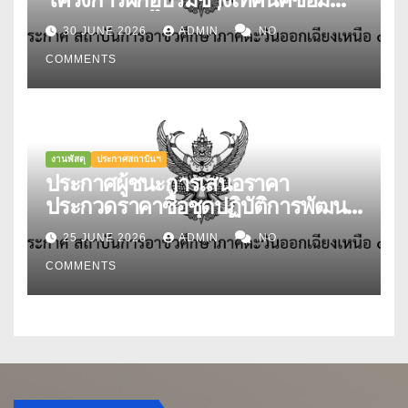
บำรุงรถยนต์ไฟฟ้า ที่สอดคล้องกับ
30 JUNE 2026
ADMIN
NO
มาตรฐานอาชีพและคุณวุฒิวิชาชีพ
COMMENTS
สาขายานยนต์ไฟฟ้า อาชีพช่าง
เทคนิคซ่อมบำรุงรถยนต์ไฟฟ้า ระดับ
3 (EV Maintenance
Technician Level 3) รุ่นที่ 1
สถาบันการอาชีวศึกษาภาคตะวันออก
งานพัสดุ
ประกาศสถาบันฯ
เฉียงเหนือ 4 ทะเบียนรับรองเลขที่
ประกาศผู้ชนะการเสนอราคา
TP-0066-A จากสถาบันคุณวุฒิ
ประกวดราคาซื้อชุดปฏิบัติการพัฒนา
วิชาชีพ (องค์การมหาชน) ระหว่างวัน
งานบัญชี พร้อมระบบตรวจสอบและ
25 JUNE 2026
ADMIN
NO
ที่ 6 – 10 กรกฎาคม 2569 ณ ห้อง
แสดงภัยคุกคามต่อระบบงาน
ประชุมแผนกวิชาช่างอากาศยาน
COMMENTS
(Business System) สถาบันการ
วิทยาลัยเทคนิคอุบลราชธานี
อาชีวศึกษาภาคตะวันออกเฉียงเหนือ
4 ด้วยวิธีประกวดราคาอิเล็กทรอนิกส์
(e-bidding)