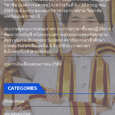
วิชาชีพ (องค์การมหาชน) ระหว่างวันที่ 6 – 10 กรกฎาคม
2569 ณ ห้องประชุมแผนกวิชาช่างอากาศยาน วิทยาลัย
เทคนิคอุบลราชธานี
ประกาศผู้ชนะการเสนอราคา ประกวดราคาซื้อชุดปฏิบัติการ
พัฒนางานบัญชี พร้อมระบบตรวจสอบและแสดงภัยคุกคาม
ต่อระบบงาน (Business System) สถาบันการอาชีวศึกษา
ภาคตะวันออกเฉียงเหนือ 4 ด้วยวิธีประกวดราคา
อิเล็กทรอนิกส์ (e-bidding)
งบการเงินเดือนพฤษภาคม 2569
CATEGORIES
SlideShow
uncategorized