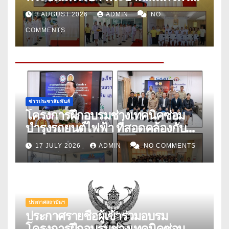
ปรเมนทรรามาธิบดีศรีสินทรมหาวชิร
3 AUGUST 2026
ADMIN
NO
าลงกรณ์ พระวชิรเกล้าเจ้าอยู่หัว เพื่อ
COMMENTS
แสดงถึงความจงรักภักดี ถวายพระพร
ชัยมงคลเทิดพระเกียรติคุณ และถวาย
สัตย์ปฏิญาณ เพื่อเป็นข้าราชการที่ดี
ในวันศุกร์ที่ ๒๔ กรกฎาคม ประจำปี
๒๕๖๙
ข่าวประชาสัมพันธ์
โครงการฝึกอบรมช่างเทคนิคซ่อม
บำรุงรถยนต์ไฟฟ้า ที่สอดคล้องกับ
มาตรฐานอาชีพและคุณวุฒิวิชาชีพ
17 JULY 2026
ADMIN
NO COMMENTS
สาขายานยนต์ไฟฟ้า อาชีพช่าง
เทคนิคซ่อมบำรุงรถยนต์ไฟฟ้า ระดับ
๓ (EV Maintenance
Technician Level ๓) รุ่นที่ ๑
ประกาศสถาบันฯ
ประกาศรายชื่อผู้เข้าร่วมอบรม
โครงการฝึกอบรมช่างเทคนิคซ่อม