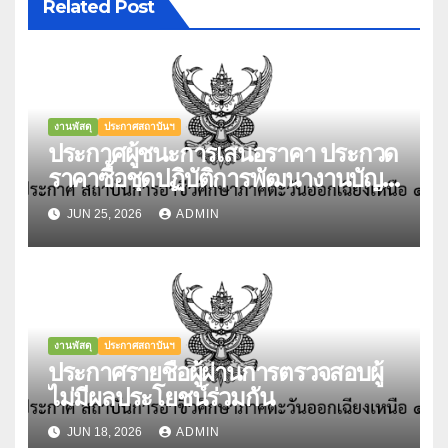
Related Post
งานพัสดุ
ประกาศสถาบันฯ
ประกาศผู้ชนะการเสนอราคา ประกวด
ราคาซื้อชุดปฏิบัติการพัฒนางานบัญชี
พร้อมระบบตรวจสอบและแสดงภัย
JUN 25, 2026
ADMIN
คุกคามต่อระบบงาน (Business
System) สถาบันการอาชีวศึกษา
ภาคตะวันออกเฉียงเหนือ 4 ด้วยวิธี
ประกวดราคาอิเล็กทรอนิกส์ (e-
bidding)
งานพัสดุ
ประกาศสถาบันฯ
ประกาศรายชื่อผู้ผ่านการตรวจสอบผู้
ไม่มีผลประโยชน์ร่วมกัน
JUN 18, 2026
ADMIN