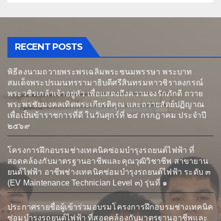
(e-bidding)
RECENT POSTS
พิธีลงนามถวายพระพรเฉลิมพระชนมพรรษา พระบาท
สมเด็จพระปรเมนทรรามาธิบดีศรีสินทรมหาวชิราลงกรณ์
พระวชิรเกล้าเจ้าอยู่หัว เพื่อแสดงถึงความจงรักภักดี ถวาย
พระพรชัยมงคลเทิดพระเกียรติคุณ และถวายสัตย์ปฏิญาณ
เพื่อเป็นข้าราชการที่ดี ในวันศุกร์ที่ ๒๔ กรกฎาคม ประจำปี
๒๕๖๙
โครงการฝึกอบรมช่างเทคนิคซ่อมบำรุงรถยนต์ไฟฟ้า ที่
สอดคล้องกับมาตรฐานอาชีพและคุณวุฒิวิชาชีพ สาขายาน
ยนต์ไฟฟ้า อาชีพช่างเทคนิคซ่อมบำรุงรถยนต์ไฟฟ้า ระดับ ๓
(EV Maintenance Technician Level ๓) รุ่นที่ ๑
ประกาศรายชื่อผู้เข้าร่วมอบรมโครงการฝึกอบรมช่างเทคนิค
ซ่อมบำรุงรถยนต์ไฟฟ้า ที่สอดคล้องกับมาตรฐานอาชีพและ