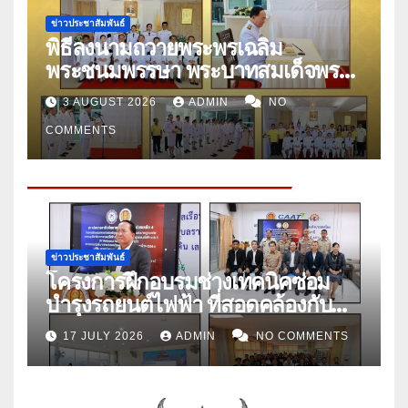
ข่าวประชาสัมพันธ์
พิธีลงนามถวายพระพรเฉลิม
พระชนมพรรษา พระบาทสมเด็จพระ
ปรเมนทรรามาธิบดีศรีสินทรมหาวชิร
3 AUGUST 2026
ADMIN
NO
าลงกรณ์ พระวชิรเกล้าเจ้าอยู่หัว เพื่อ
COMMENTS
แสดงถึงความจงรักภักดี ถวายพระพร
ชัยมงคลเทิดพระเกียรติคุณ และถวาย
สัตย์ปฏิญาณ เพื่อเป็นข้าราชการที่ดี
ในวันศุกร์ที่ ๒๔ กรกฎาคม ประจำปี
๒๕๖๙
ข่าวประชาสัมพันธ์
โครงการฝึกอบรมช่างเทคนิคซ่อม
บำรุงรถยนต์ไฟฟ้า ที่สอดคล้องกับ
มาตรฐานอาชีพและคุณวุฒิวิชาชีพ
17 JULY 2026
ADMIN
NO COMMENTS
สาขายานยนต์ไฟฟ้า อาชีพช่าง
เทคนิคซ่อมบำรุงรถยนต์ไฟฟ้า ระดับ
๓ (EV Maintenance