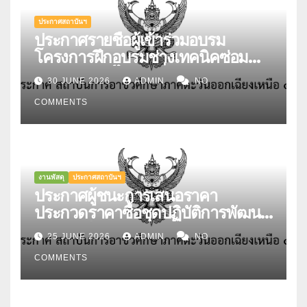
Technician Level ๓) รุ่นที่ ๑
ประกาศสถาบันฯ
ประกาศรายชื่อผู้เข้าร่วมอบรม
โครงการฝึกอบรมช่างเทคนิคซ่อม
บำรุงรถยนต์ไฟฟ้า ที่สอดคล้องกับ
30 JUNE 2026
ADMIN
NO
มาตรฐานอาชีพและคุณวุฒิวิชาชีพ
COMMENTS
สาขายานยนต์ไฟฟ้า อาชีพช่าง
เทคนิคซ่อมบำรุงรถยนต์ไฟฟ้า ระดับ
3 (EV Maintenance
Technician Level 3) รุ่นที่ 1
สถาบันการอาชีวศึกษาภาคตะวันออก
งานพัสดุ
ประกาศสถาบันฯ
เฉียงเหนือ 4 ทะเบียนรับรองเลขที่
ประกาศผู้ชนะการเสนอราคา
TP-0066-A จากสถาบันคุณวุฒิ
ประกวดราคาซื้อชุดปฏิบัติการพัฒนา
วิชาชีพ (องค์การมหาชน) ระหว่างวัน
งานบัญชี พร้อมระบบตรวจสอบและ
25 JUNE 2026
ADMIN
NO
ที่ 6 – 10 กรกฎาคม 2569 ณ ห้อง
แสดงภัยคุกคามต่อระบบงาน
ประชุมแผนกวิชาช่างอากาศยาน
COMMENTS
(Business System) สถาบันการ
วิทยาลัยเทคนิคอุบลราชธานี
อาชีวศึกษาภาคตะวันออกเฉียงเหนือ
4 ด้วยวิธีประกวดราคาอิเล็กทรอนิกส์