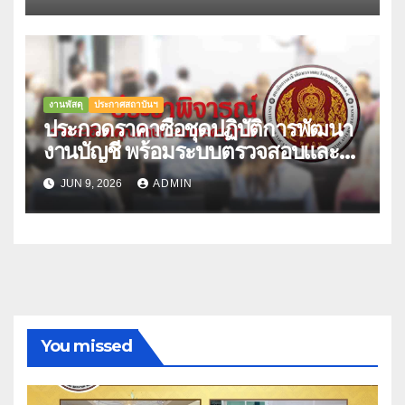
งานพัสดุ
ประกาศสถาบันฯ
ประกวดราคาซื้อชุดปฏิบัติการพัฒนา
งานบัญชี พร้อมระบบตรวจสอบและ
แสดงภัยคุกคามต่อระบบงาน
JUN 9, 2026
ADMIN
(Business System)
You missed